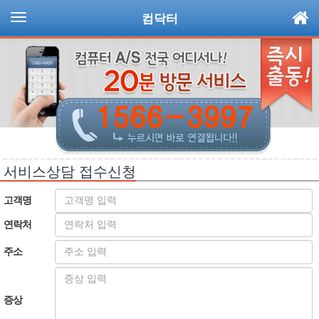
컴닥터
서비스상담 접수신청
고객명
연락처
주소
증상